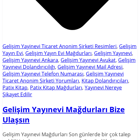
Gelişim Yayinevi Ticaret Anonim Şirketi Resimleri
,
Gelişim
Yayın Evi
,
Gelişim Yayın Evi Mağdurları
,
Gelişim Yayınevi
,
Gelişim Yayınevi Ankara
,
Gelişim Yayınevi Avukat
,
Gelişim
Yayınevi Dolandırıcılığı
,
Gelişim Yayınevi Mail Adresi
,
Gelişim Yayınevi Telefon Numarası
,
Gelişim Yayınevi
Ticaret Anonim Şirketi Yorumları
,
Kitap Dolandırıcıları
,
Patix Kitap
,
Patix Kitap Mağdurları
,
Yayınevi Nereye
Şikayet Edilir
Gelişim Yayınevi Mağdurları Bize
Ulaşsın
Gelişim Yayınevi Mağdurları Son günlerde bir çok talep