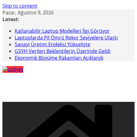
Skip to content
Pazar, Ağustos 9, 2026
Latest:
Katlanabilir Laptop Modelleri İlgi Görüyor
Laptoplarda Pil Ömrü Rekor Seviyelere Ulaştı
Sanayi Üretim Endeksi Yükselişte
GSYH Verileri Beklentilerin Üzerinde Geldi
Ekonomik Büyüme Rakamları Açıklandı