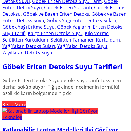
Detoks Suyu
,
Göbek Eriten Detoks Suyu Tarifi
,
Göbek
Eriten Detox Suyu
,
Göbek Eriten Su Tarifi
,
Göbek Eritme
Detoksu
,
Göbek ve Basen Eriten Detoks
,
Göbek ve Basen
Eriten Detoks Suyu
,
Göbek Yağı Eriten Detoks Suları
,
Göbek Yağı Eritme Suyu
,
Göbek Yaglarini Eriten Detoks
Suyu Tarifi
,
Kalça Eriten Detoks Suyu
,
Kilo Verme
,
Selülitten Kurtuldum
,
Selülitten Tamamen Kurtuldum
,
Yağ Yakan Detoks Suları
,
Yağ Yakıcı Detoks Suyu
,
Zayıflatan Detoks Suyu
Göbek Eriten Detoks Suyu Tarifleri
Göbek Eriten Detoks Suyu detoks suyu tarifi Toksinleri
derhal söküp atıyor! Tığ şeklinde incelmenin formülü!
özellikle karın bölgesinde hiç de
Read More
Teknoloji
Katlanabilir Laptop Modelleri İlgi Görüyor