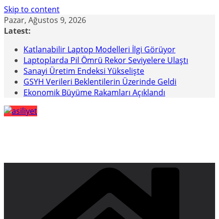
Skip to content
Pazar, Ağustos 9, 2026
Latest:
Katlanabilir Laptop Modelleri İlgi Görüyor
Laptoplarda Pil Ömrü Rekor Seviyelere Ulaştı
Sanayi Üretim Endeksi Yükselişte
GSYH Verileri Beklentilerin Üzerinde Geldi
Ekonomik Büyüme Rakamları Açıklandı