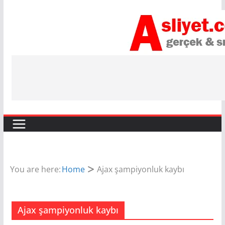
Skip
to
content
You are here:
Home
Ajax şampiyonluk kaybı
Ajax şampiyonluk kaybı