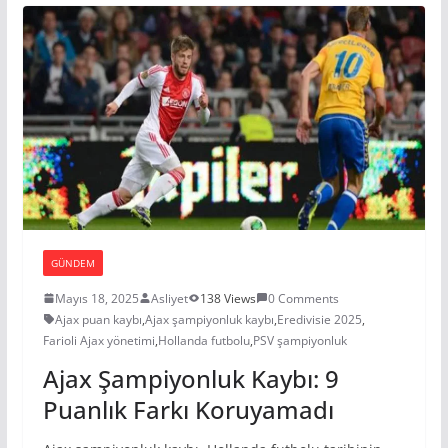
GÜNDEM
Mayıs 18, 2025
Asliyet
138 Views
0 Comments
Ajax puan kaybı
,
Ajax şampiyonluk kaybı
,
Eredivisie 2025
,
Farioli Ajax yönetimi
,
Hollanda futbolu
,
PSV şampiyonluk
Ajax Şampiyonluk Kaybı: 9
Puanlık Farkı Koruyamadı