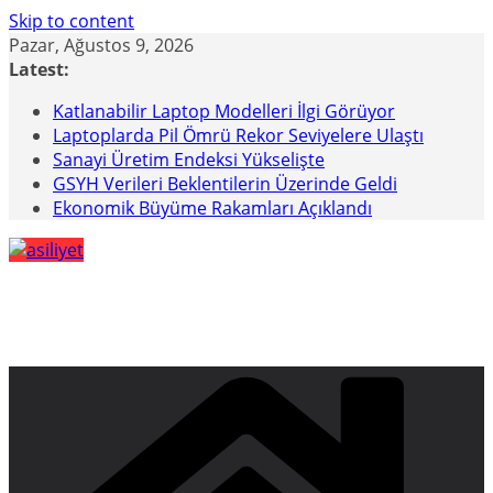
Skip to content
Pazar, Ağustos 9, 2026
Latest:
Katlanabilir Laptop Modelleri İlgi Görüyor
Laptoplarda Pil Ömrü Rekor Seviyelere Ulaştı
Sanayi Üretim Endeksi Yükselişte
GSYH Verileri Beklentilerin Üzerinde Geldi
Ekonomik Büyüme Rakamları Açıklandı