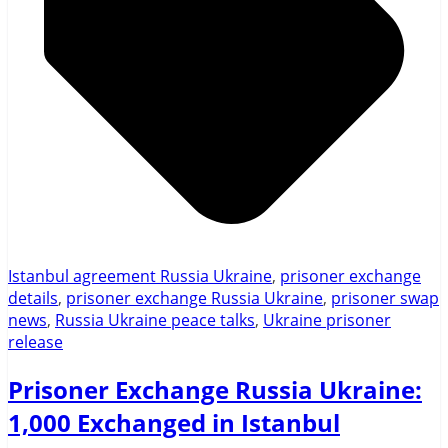
Istanbul agreement Russia Ukraine
,
prisoner exchange
details
,
prisoner exchange Russia Ukraine
,
prisoner swap
news
,
Russia Ukraine peace talks
,
Ukraine prisoner
release
Prisoner Exchange Russia Ukraine:
1,000 Exchanged in Istanbul